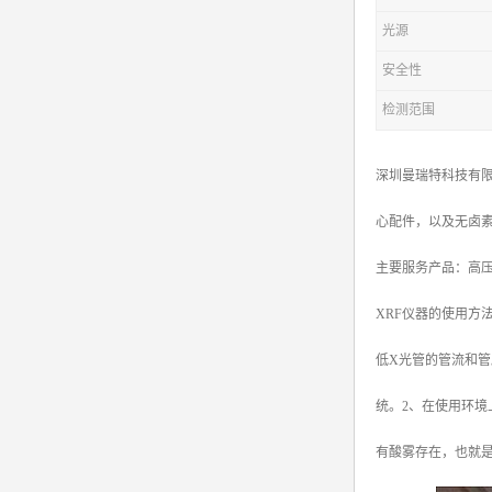
光源
安全性
检测范围
深圳曼瑞特科技有限
心配件，以及无卤
主要服务产品：高压电源X
XRF仪器的使用方
低X光管的管流和
统。2、在使用环
有酸雾存在，也就是