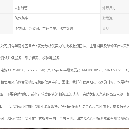
X射线管
外形尺寸
防水防尘
激发源
不锈钢、合金钢、有色金属、稀有金属
类型
公司拥有华南地区国产X荧光分析仪实力的技术服务团队，主营销售及维修国产X荧光
素测试升级服务，维护保养、校验等服务。
HV50P50，ZGY50P50；美国Spellman斯派曼高压MNX50P50，MNX50P75；
法和使用环境也会影响X光管的使用寿命。因此，我们在使用XRF仪器的时候，也要特
管压，不要突然增加、或者在较高的管流和管压的状态下突然关闭X光管的高压电源，
境上，一定要保证环境的温度和湿度条件，特别是在南方潮湿的天气环境下，更要特别
说，XRF仪器不要和化学实验室在同一个房间内。因为X光管和探测器都有用金属铍