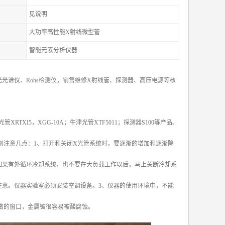
见说明
大功率高性能X射线微型管
智能元素分析仪器
光谱仪、Rohs检测仪，销售维修X射线管、探测器、高压电源等核
X光管XRTXI5，XGG-10A；牛津光管XTF5011；探测器S100等产品。
别注意几点：1、打开和关闭X光管系统时，要逐渐的增加和逐渐降
如果有外循环冷却系统，也不要在大负载工作以后，马上关断冷却系
注意。仪器实验室必须安装空调设备。3、仪器的使用环境中，不能
做的窗口，金属铍很容易被酸腐蚀。