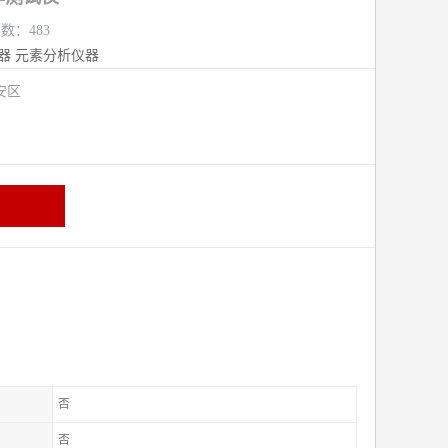
览数：483
器
元素分析仪器
安区
否
否