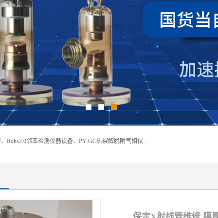
深圳曼瑞特科技有限公司是一家专业从事X光管维修X射线管、Rohs2.0邻苯检测仪器设备、PY-GC热裂解脱附气相仪和气相色谱光谱仪器、天瑞仪器探测器、高压电源等产品的维修出租的企业。本公司以客户至上为宗旨，以专注、专一、专业的精神为您提供安全、经济的技术服务。
保定X射线管维修 膜