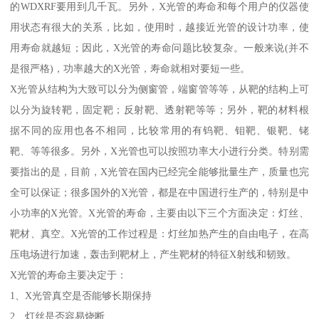
的WDXRF要用到几千瓦。另外，X光管的寿命和每个用户的仪器使
用状态有很大的关系，比如，使用时，越接近光管的设计功率，使
用寿命就越短；因此，X光管的寿命问题比较复杂。一般来说(并不
是很严格)，功率越大的X光管，寿命就相对要短一些。
X光管从结构为大致可以分为侧窗管，端窗管等等，从靶的结构上可
以分为旋转靶，固定靶；反射靶、透射靶等等；另外，靶的材料根
据不同的应用也各不相同，比较常用的有钨靶、钼靶、银靶、铑
靶、等等很多。另外，X光管也可以按照功率大小进行分类。特别需
要指出的是，目前，X光管在国内已经完全能够批量生产，质量也完
全可以保证；很多国外的X光管，都是在中国进行生产的，特别是中
小功率的X光管。X光管的寿命，主要由以下三个方面决定：灯丝、
靶材、真空。X光管的工作过程是：灯丝加热产生的自由电子，在高
压电场进行加速，轰击到靶材上，产生靶材的特征X射线和韧致。
X光管的寿命主要决定于：
1、X光管真空是否能够长期保持
2、灯丝是否容易烧断