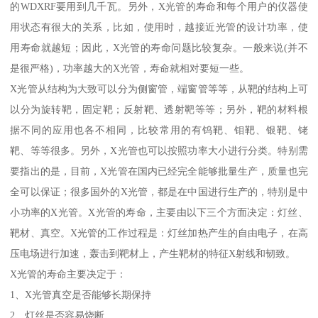
的WDXRF要用到几千瓦。另外，X光管的寿命和每个用户的仪器使
用状态有很大的关系，比如，使用时，越接近光管的设计功率，使
用寿命就越短；因此，X光管的寿命问题比较复杂。一般来说(并不
是很严格)，功率越大的X光管，寿命就相对要短一些。
X光管从结构为大致可以分为侧窗管，端窗管等等，从靶的结构上可
以分为旋转靶，固定靶；反射靶、透射靶等等；另外，靶的材料根
据不同的应用也各不相同，比较常用的有钨靶、钼靶、银靶、铑
靶、等等很多。另外，X光管也可以按照功率大小进行分类。特别需
要指出的是，目前，X光管在国内已经完全能够批量生产，质量也完
全可以保证；很多国外的X光管，都是在中国进行生产的，特别是中
小功率的X光管。X光管的寿命，主要由以下三个方面决定：灯丝、
靶材、真空。X光管的工作过程是：灯丝加热产生的自由电子，在高
压电场进行加速，轰击到靶材上，产生靶材的特征X射线和韧致。
X光管的寿命主要决定于：
1、X光管真空是否能够长期保持
2、灯丝是否容易烧断