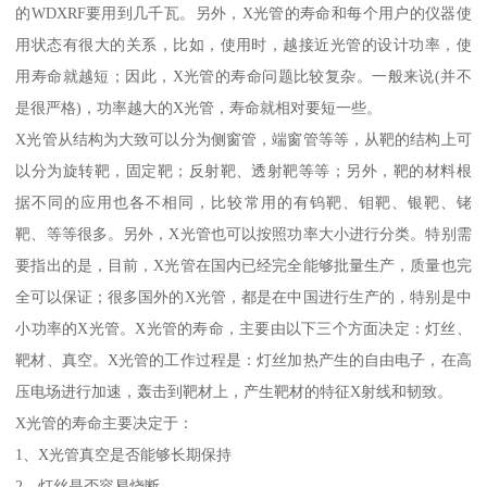
的WDXRF要用到几千瓦。另外，X光管的寿命和每个用户的仪器使
用状态有很大的关系，比如，使用时，越接近光管的设计功率，使
用寿命就越短；因此，X光管的寿命问题比较复杂。一般来说(并不
是很严格)，功率越大的X光管，寿命就相对要短一些。
X光管从结构为大致可以分为侧窗管，端窗管等等，从靶的结构上可
以分为旋转靶，固定靶；反射靶、透射靶等等；另外，靶的材料根
据不同的应用也各不相同，比较常用的有钨靶、钼靶、银靶、铑
靶、等等很多。另外，X光管也可以按照功率大小进行分类。特别需
要指出的是，目前，X光管在国内已经完全能够批量生产，质量也完
全可以保证；很多国外的X光管，都是在中国进行生产的，特别是中
小功率的X光管。X光管的寿命，主要由以下三个方面决定：灯丝、
靶材、真空。X光管的工作过程是：灯丝加热产生的自由电子，在高
压电场进行加速，轰击到靶材上，产生靶材的特征X射线和韧致。
X光管的寿命主要决定于：
1、X光管真空是否能够长期保持
2、灯丝是否容易烧断