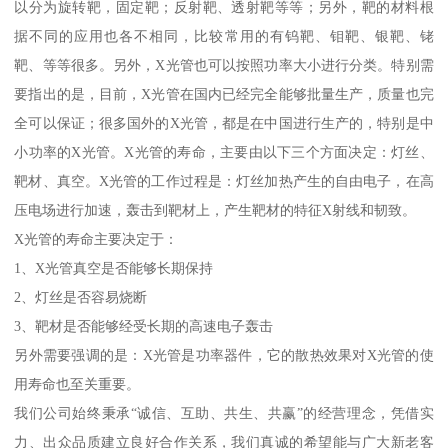
以分为旋转靶，固定靶；反射靶、透射靶等等；另外，靶的材料根
据不同的应用也各不相同，比较常用的有钨靶、钼靶、银靶、铑
靶、等等很多。另外，X光管也可以按照功率大小进行分类。特别需
要指出的是，目前，X光管在国内已经完全能够批量生产，质量也完
全可以保证；很多国外的X光管，都是在中国进行生产的，特别是中
小功率的X光管。X光管的寿命，主要由以下三个方面决定：灯丝、
靶材、真空。X光管的工作过程是：灯丝加热产生的自由电子，在高
压电场进行加速，轰击到靶材上，产生靶材的特征X射线和韧致。
X光管的寿命主要决定于：
1、X光管真空是否能够长期保持
2、灯丝是否容易烧断
3、靶材是否能够经受长期的高速电子轰击
另外需要强调的是：X光管是功率器件，它的散热效果对X光管的使
用寿命也至关重要。
我们公司始终秉承“诚信、互助、共生、共赢”的经营理念，凭借实
力、出众品质建立良好合作关系，我们真诚的希望能与广大新老客