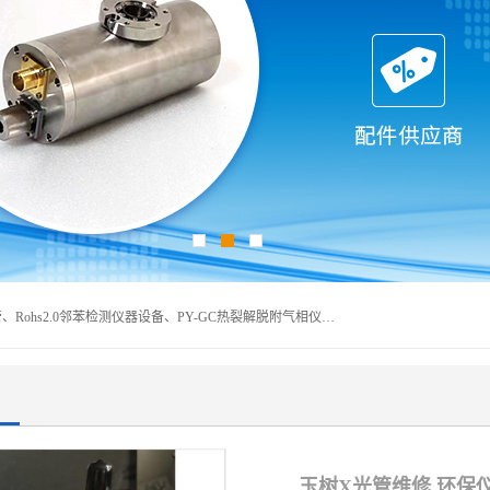
深圳曼瑞特科技有限公司是一家专业从事X光管维修X射线管、Rohs2.0邻苯检测仪器设备、PY-GC热裂解脱附气相仪和气相色谱光谱仪器、天瑞仪器探测器、高压电源等产品的维修出租的企业。本公司以客户至上为宗旨，以专注、专一、专业的精神为您提供安全、经济的技术服务。
玉树X光管维修 环保