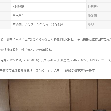
X射线管
外形尺寸
防水防尘
激发源
不锈钢、合金钢、有色金属、稀有金属
类型
公司拥有华南地区国产X荧光分析仪实力的技术服务团队，主营销售及维修国产X荧光
素测试升级服务，维护保养、校验等服务。
HV50P50，ZGY50P50；美国Spellman斯派曼高压MNX50P50，MNX50P75；
用于高精度成像和显微分析，具有较小的焦点尺寸，能够提供更高的分辨率。