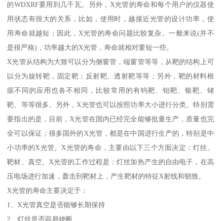
的WDXRF要用到几千瓦。另外，X光管的寿命和每个用户的仪器使
用状态有很大的关系，比如，使用时，越接近光管的设计功率，使
用寿命就越短；因此，X光管的寿命问题比较复杂。一般来说(并不
是很严格)，功率越大的X光管，寿命就相对要短一些。
X光管从结构为大致可以分为侧窗管，端窗管等等，从靶的结构上可
以分为旋转靶，固定靶；反射靶、透射靶等等；另外，靶的材料根
据不同的应用也各不相同，比较常用的有钨靶、钼靶、银靶、铑
靶、等等很多。另外，X光管也可以按照功率大小进行分类。特别需
要指出的是，目前，X光管在国内已经完全能够批量生产，质量也完
全可以保证；很多国外的X光管，都是在中国进行生产的，特别是中
小功率的X光管。X光管的寿命，主要由以下三个方面决定：灯丝、
靶材、真空。X光管的工作过程是：灯丝加热产生的自由电子，在高
压电场进行加速，轰击到靶材上，产生靶材的特征X射线和韧致。
X光管的寿命主要决定于：
1、X光管真空是否能够长期保持
2、灯丝是否容易烧断