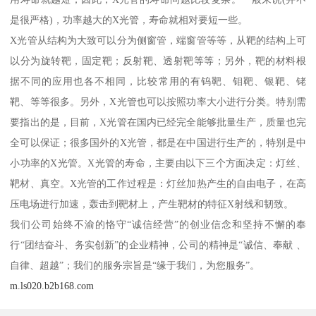
是很严格)，功率越大的X光管，寿命就相对要短一些。
X光管从结构为大致可以分为侧窗管，端窗管等等，从靶的结构上可
以分为旋转靶，固定靶；反射靶、透射靶等等；另外，靶的材料根
据不同的应用也各不相同，比较常用的有钨靶、钼靶、银靶、铑
靶、等等很多。另外，X光管也可以按照功率大小进行分类。特别需
要指出的是，目前，X光管在国内已经完全能够批量生产，质量也完
全可以保证；很多国外的X光管，都是在中国进行生产的，特别是中
小功率的X光管。X光管的寿命，主要由以下三个方面决定：灯丝、
靶材、真空。X光管的工作过程是：灯丝加热产生的自由电子，在高
压电场进行加速，轰击到靶材上，产生靶材的特征X射线和韧致。
我们公司始终不渝的恪守“诚信经营”的创业信念和坚持不懈的奉
行“团结奋斗、务实创新”的企业精神，公司的精神是“诚信、奉献 、
自律、超越”；我们的服务宗旨是“缘于我们，为您服务”。
m.ls020.b2b168.com