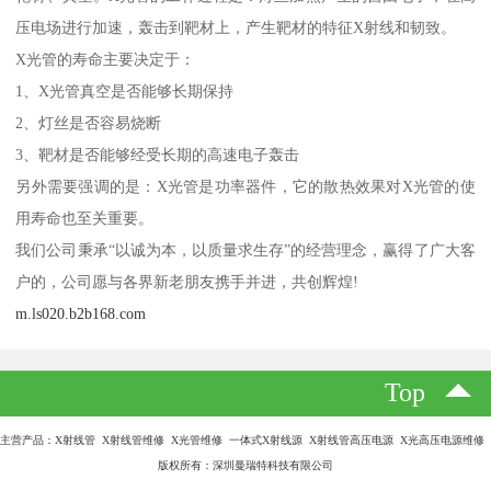
压电场进行加速，轰击到靶材上，产生靶材的特征X射线和韧致。
X光管的寿命主要决定于：
1、X光管真空是否能够长期保持
2、灯丝是否容易烧断
3、靶材是否能够经受长期的高速电子轰击
另外需要强调的是：X光管是功率器件，它的散热效果对X光管的使
用寿命也至关重要。
我们公司秉承“以诚为本，以质量求生存”的经营理念，赢得了广大客
户的，公司愿与各界新老朋友携手并进，共创辉煌!
m.ls020.b2b168.com
Top
主营产品：X射线管 X射线管维修 X光管维修 一体式X射线源 X射线管高压电源 X光高压电源维修
版权所有：深圳曼瑞特科技有限公司