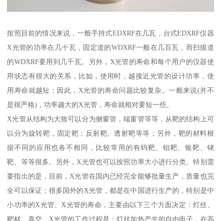
按照目前的情况来说，一般手持式EDXRF在几瓦，台式EDXRF仪器
X光管的功率在几十瓦，固定道的WDXRF一般在几百瓦，而扫描道
的WDXRF要用到几千瓦。另外，X光管的寿命和每个用户的仪器使
用状态有很大的关系，比如，使用时，越接近光管的设计功率，使
用寿命就越短；因此，X光管的寿命问题比较复杂。一般来说(并不
是很严格)，功率越大的X光管，寿命就相对要短一些。
X光管从结构为大致可以分为侧窗管，端窗管等等，从靶的结构上可
以分为旋转靶，固定靶；反射靶、透射靶等等；另外，靶的材料根
据不同的应用也各不相同，比较常用的有钨靶、钼靶、银靶、铑
靶、等等很多。另外，X光管也可以按照功率大小进行分类。特别需
要指出的是，目前，X光管在国内已经完全能够批量生产，质量也完
全可以保证；很多国外的X光管，都是在中国进行生产的，特别是中
小功率的X光管。X光管的寿命，主要由以下三个方面决定：灯丝、
靶材、真空。X光管的工作过程是：灯丝加热产生的自由电子，在高