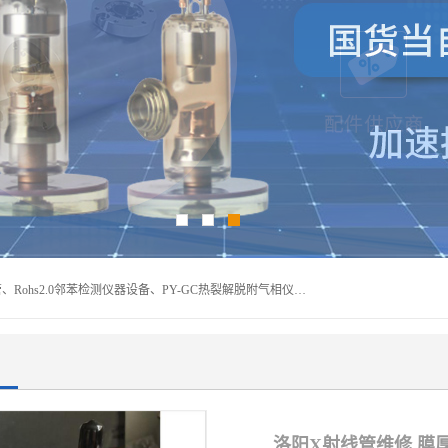
深圳曼瑞特科技有限公司是一家专业从事X光管维修X射线管、Rohs2.0邻苯检测仪器设备、PY-GC热裂解脱附气相仪和气相色谱光谱仪器、天瑞仪器探测器、高压电源等产品的维修出租的企业。本公司以客户至上为宗旨，以专注、专一、专业的精神为您提供安全、经济的技术服务。
洛阳X射线管维修 膜