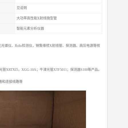
见说明
大功率高性能X射线微型管
智能元素分析仪器
光谱仪、Rohs检测仪，销售维修X射线管、探测器、高压电源等核
X光管XRTXI5，XGG-10A；牛津光管XTF5011；探测器S100等产品。
路和连接线路等