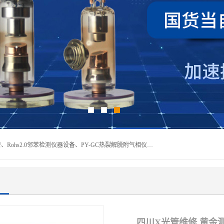
深圳曼瑞特科技有限公司是一家专业从事X光管维修X射线管、Rohs2.0邻苯检测仪器设备、PY-GC热裂解脱附气相仪和气相色谱光谱仪器、天瑞仪器探测器、高压电源等产品的维修出租的企业。本公司以客户至上为宗旨，以专注、专一、专业的精神为您提供安全、经济的技术服务。
四川X光管维修 黄金