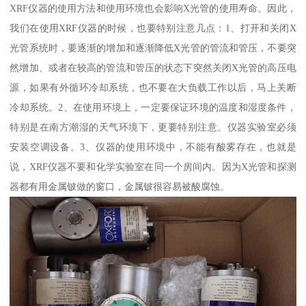
XRF仪器的使用方法和使用环境也会影响X光管的使用寿命。因此，
我们在使用XRF仪器的时候，也要特别注意几点：1、打开和关闭X
光管系统时，要逐渐的增加和逐渐降低X光管的管流和管压，不要突
然增加、或者在较高的管流和管压的状态下突然关闭X光管的高压电
源，如果有外循环冷却系统，也不要在大负载工作以后，马上关断
冷却系统。2、在使用环境上，一定要保证环境的温度和湿度条件，
特别是在南方潮湿的天气环境下，更要特别注意。仪器实验室必须
安装空调设备。3、仪器的使用环境中，不能有酸雾存在，也就是
说，XRF仪器不要和化学实验室在同一个房间内。因为X光管和探测
器都有用金属铍做的窗口，金属铍很容易被酸腐蚀。