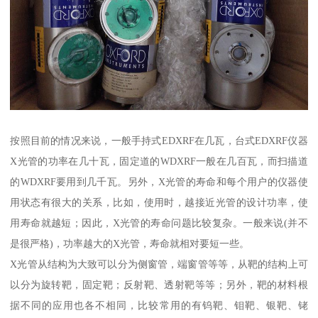
按照目前的情况来说，一般手持式EDXRF在几瓦，台式EDXRF仪器
X光管的功率在几十瓦，固定道的WDXRF一般在几百瓦，而扫描道
的WDXRF要用到几千瓦。另外，X光管的寿命和每个用户的仪器使
用状态有很大的关系，比如，使用时，越接近光管的设计功率，使
用寿命就越短；因此，X光管的寿命问题比较复杂。一般来说(并不
是很严格)，功率越大的X光管，寿命就相对要短一些。
X光管从结构为大致可以分为侧窗管，端窗管等等，从靶的结构上可
以分为旋转靶，固定靶；反射靶、透射靶等等；另外，靶的材料根
据不同的应用也各不相同，比较常用的有钨靶、钼靶、银靶、铑