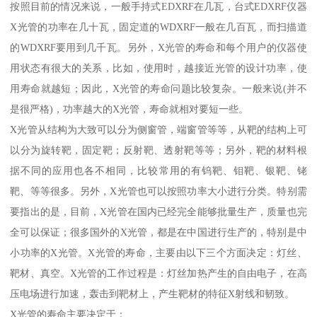
按照目前的情况来说，一般手持式EDXRF在几瓦，台式EDXRF仪器
X光管的功率在几十瓦，固定道的WDXRF一般在几百瓦，而扫描道
的WDXRF要用到几千瓦。另外，X光管的寿命和每个用户的仪器使
用状态有很大的关系，比如，使用时，越接近光管的设计功率，使
用寿命就越短；因此，X光管的寿命问题比较复杂。一般来说(并不
是很严格)，功率越大的X光管，寿命就相对要短一些。
X光管从结构为大致可以分为侧窗管，端窗管等等，从靶的结构上可
以分为旋转靶，固定靶；反射靶、透射靶等等；另外，靶的材料根
据不同的应用也各不相同，比较常用的有钨靶、钼靶、银靶、铑
靶、等等很多。另外，X光管也可以按照功率大小进行分类。特别需
要指出的是，目前，X光管在国内已经完全能够批量生产，质量也完
全可以保证；很多国外的X光管，都是在中国进行生产的，特别是中
小功率的X光管。X光管的寿命，主要由以下三个方面决定：灯丝、
靶材、真空。X光管的工作过程是：灯丝加热产生的自由电子，在高
压电场进行加速，轰击到靶材上，产生靶材的特征X射线和韧致。
X光管的寿命主要决定于：