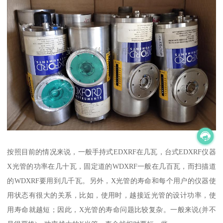
按照目前的情况来说，一般手持式EDXRF在几瓦，台式EDXRF仪器
X光管的功率在几十瓦，固定道的WDXRF一般在几百瓦，而扫描道
的WDXRF要用到几千瓦。另外，X光管的寿命和每个用户的仪器使
用状态有很大的关系，比如，使用时，越接近光管的设计功率，使
用寿命就越短；因此，X光管的寿命问题比较复杂。一般来说(并不