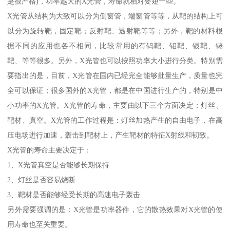
是很严格)，功率越大的X光管，寿命就相对要短一些。
X光管从结构为大致可以分为侧窗管，端窗管等等，从靶的结构上可
以分为旋转靶，固定靶；反射靶、透射靶等等；另外，靶的材料根
据不同的应用也各不相同，比较常用的有钨靶、钼靶、银靶、铑
靶、等等很多。另外，X光管也可以按照功率大小进行分类。特别需
要指出的是，目前，X光管在国内已经完全能够批量生产，质量也完
全可以保证；很多国外的X光管，都是在中国进行生产的，特别是中
小功率的X光管。X光管的寿命，主要由以下三个方面决定：灯丝、
靶材、真空。X光管的工作过程是：灯丝加热产生的自由电子，在高
压电场进行加速，轰击到靶材上，产生靶材的特征X射线和韧致。
X光管的寿命主要决定于：
1、X光管真空是否能够长期保持
2、灯丝是否容易烧断
3、靶材是否能够经受长期的高速电子轰击
另外需要强调的是：X光管是功率器件，它的散热效果对X光管的使
用寿命也至关重要。