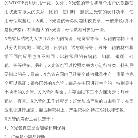
的WDXRF要用到几千瓦。另外，X光管的寿命和每个用户的仪器使
用状态有很大的关系，比如，使用时，越接近光管的设计功率，使
用寿命就越短；因此，X光管的寿命问题比较复杂。一般来说(并不
是很严格)，功率越大的X光管，寿命就相对要短一些。
X光管从结构为大致可以分为侧窗管，端窗管等等，从靶的结构上可
以分为旋转靶，固定靶；反射靶、透射靶等等；另外，靶的材料根
据不同的应用也各不相同，比较常用的有钨靶、钼靶、银靶、铑
靶、等等很多。另外，X光管也可以按照功率大小进行分类。特别需
要指出的是，目前，X光管在国内已经完全能够批量生产，质量也完
全可以保证；很多国外的X光管，都是在中国进行生产的，特别是中
小功率的X光管。X光管的寿命，主要由以下三个方面决定：灯丝、
靶材、真空。X光管的工作过程是：灯丝加热产生的自由电子，在高
压电场进行加速，轰击到靶材上，产生靶材的特征X射线和韧致。
X光管的寿命主要决定于：
1、X光管真空是否能够长期保持
2、灯丝是否容易烧断