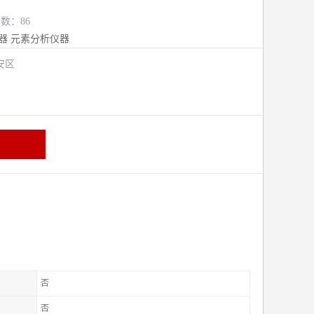
览数：86
器
元素分析仪器
安区
否
否