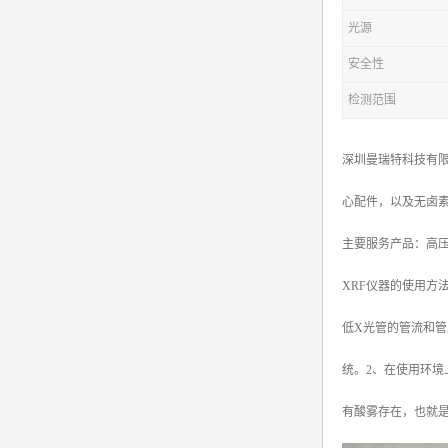
光源
安全性
检测范围
深圳曼瑞特科技有限
心配件，以及无卤
主要服务产品：高压电源X
XRF仪器的使用方
低X光管的管流和
统。2、在使用环
有酸雾存在，也就是