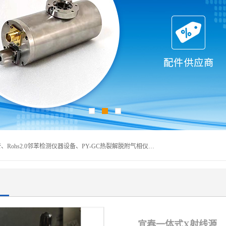
深圳曼瑞特科技有限公司是一家专业从事X光管维修X射线管、Rohs2.0邻苯检测仪器设备、PY-GC热裂解脱附气相仪和气相色谱光谱仪器、天瑞仪器探测器、高压电源等产品的维修出租的企业。本公司以客户至上为宗旨，以专注、专一、专业的精神为您提供安全、经济的技术服务。
宜春一体式X射线源