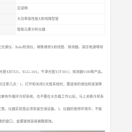
见说明
大功率高性能X射线微型管
智能元素分析仪器
光谱仪、Rohs检测仪，销售维修X射线管、探测器、高压电源等核
X光管XRTXI5，XGG-10A；牛津光管XTF5011；探测器S100等产品。
别注意几点：1、打开和关闭X光管系统时，要逐渐的增加和逐渐降
如果有外循环冷却系统，也不要在大负载工作以后，马上关断冷却系
注意。仪器实验室必须安装空调设备。3、仪器的使用环境中，不能
做的窗口，金属铍很容易被酸腐蚀。