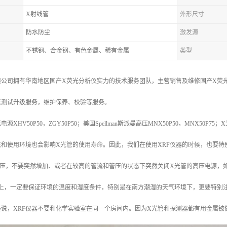
X射线管
外形尺寸
防水防尘
激发源
不锈钢、合金钢、有色金属、稀有金属
类型
公司拥有华南地区国产X荧光分析仪实力的技术服务团队，主营销售及维修国产X荧光
素测试升级服务，维护保养、校验等服务。
HV50P50，ZGY50P50；美国Spellman斯派曼高压MNX50P50，MNX50P75；
法和使用环境也会影响X光管的使用寿命。因此，我们在使用XRF仪器的时候，也要特
管压，不要突然增加、或者在较高的管流和管压的状态下突然关闭X光管的高压电源，
境上，一定要保证环境的温度和湿度条件，特别是在南方潮湿的天气环境下，更要特别
说，XRF仪器不要和化学实验室在同一个房间内。因为X光管和探测器都有用金属铍