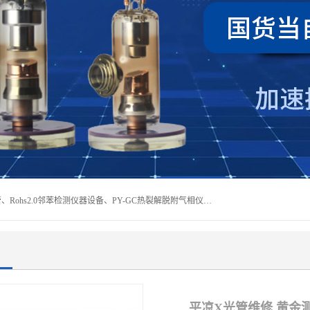
深圳曼瑞特科技有限公司是一家专业从事X光管维修X射线管、Rohs2.0邻苯检测仪器设备、PY-GC热裂解脱附气相仪和气相色谱光谱仪器、天瑞仪器探测器、高压电源等产品的维修出租的企业。本公司以客户至上为宗旨，以专注、专一、专业的精神为您提供安全、经济的技术服务。
平凉X光管维修 黄金