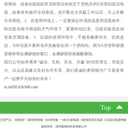
然增加、或者在较高的管流和管压的状态下突然关闭X光管的高压电
源，如果有外循环冷却系统，也不要在大负载工作以后，马上关断
冷却系统。2、在使用环境上，一定要保证环境的温度和湿度条件，
特别是在南方潮湿的天气环境下，更要特别注意。仪器实验室必须
安装空调设备。3、仪器的使用环境中，不能有酸雾存在，也就是
说，XRF仪器不要和化学实验室在同一个房间内。因为X光管和探测
器都有用金属铍做的窗口，金属铍很容易被酸腐蚀。
我们公司始终秉承“诚信、互助、共生、共赢”的经营理念，凭借实
力、出众品质建立良好合作关系，我们真诚的希望能与广大新老客
户一起携手共创美好未来！
m.ls020.b2b168.com
Top
主营产品：X射线管 X射线管维修 X光管维修 一体式X射线源 X射线管高压电源 X光高压电源维修
版权所有：深圳曼瑞特科技有限公司