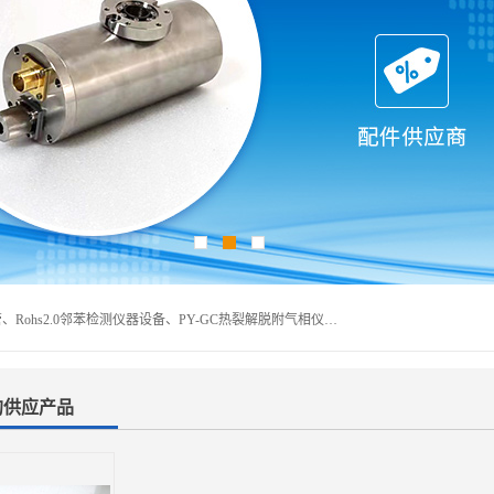
深圳曼瑞特科技有限公司是一家专业从事X光管维修X射线管、Rohs2.0邻苯检测仪器设备、PY-GC热裂解脱附气相仪和气相色谱光谱仪器、天瑞仪器探测器、高压电源等产品的维修出租的企业。本公司以客户至上为宗旨，以专注、专一、专业的精神为您提供安全、经济的技术服务。
的供应产品